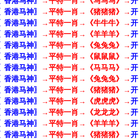
期〖香港马神〗
→平特一肖→《马马马》→
开
期〖香港马神〗
→平特一肖→《猪猪猪》→
开
期〖香港马神〗
→平特一肖→《牛牛牛》→
开
期〖香港马神〗
→平特一肖→《羊羊羊》→
开
期〖香港马神〗
→平特一肖→《兔兔兔》→
开
期〖香港马神〗
→平特一肖→《鼠鼠鼠》→
开
期〖香港马神〗
→平特一肖→《马马马》→
开
期〖香港马神〗
→平特一肖→《兔兔兔》→
开
期〖香港马神〗
→平特一肖→《猪猪猪》→
开
期〖香港马神〗
→平特一肖→《虎虎虎》→
开
期〖香港马神〗
→平特一肖→《龙龙龙》→
开
期〖香港马神〗
→平特一肖→《羊羊羊》→
开
期〖香港马神〗
→平特一肖→《猪猪猪》→
开