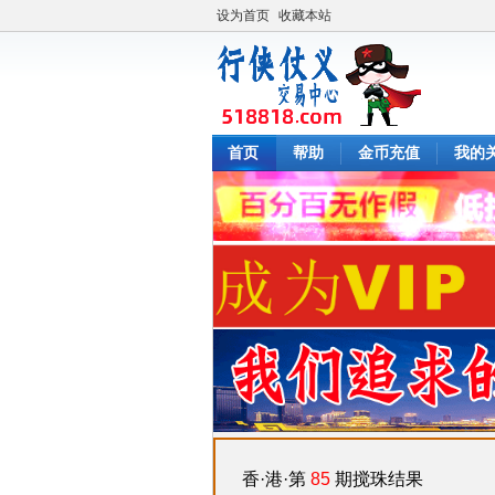
设为首页
收藏本站
首页
帮助
金币充值
我的