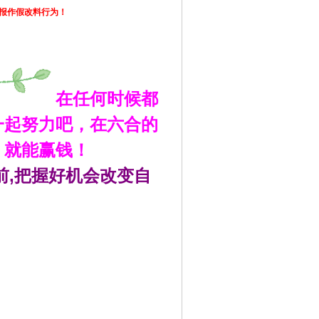
举报作假改料行为！
在任何时候都
一起努力吧，在六合的
！就能赢钱！
前,把握好机会改变自