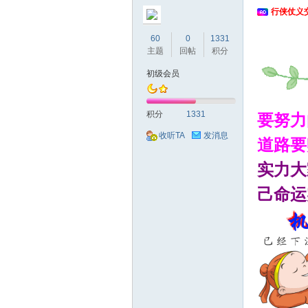
行侠仗义
60
0
1331
主题
回帖
积分
初级会员
侠
积分
1331
要努力
收听TA
发消息
道路要
实力大
己命运
仗