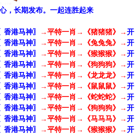
心，长期发布。一起连胜起来
期〖香港马神〗
→平特一肖→《猪猪猪》→
开
期〖香港马神〗
→平特一肖→《兔兔兔》→
开
期〖香港马神〗
→平特一肖→《猴猴猴》→
开
期〖香港马神〗
→平特一肖→《狗狗狗》→
开
期〖香港马神〗
→平特一肖→《龙龙龙》→
开
期〖香港马神〗
→平特一肖→《鼠鼠鼠》→
开
期〖香港马神〗
→平特一肖→《蛇蛇蛇》→
开
期〖香港马神〗
→平特一肖→《狗狗狗》→
开
期〖香港马神〗
→平特一肖→《马马马》→
开
期〖香港马神〗
→平特一肖→《猴猴猴》→
开