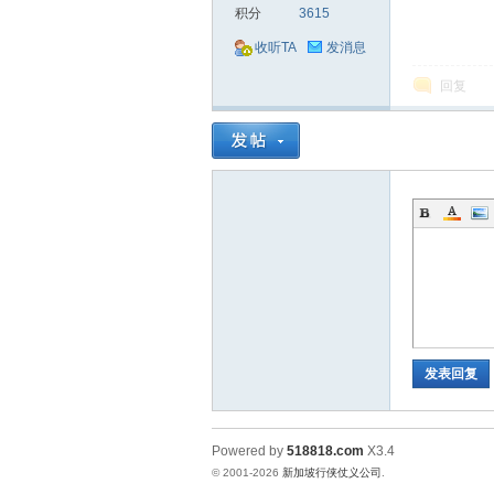
积分
3615
收听TA
发消息
回复
发表回复
Powered by
518818.com
X3.4
© 2001-2026
新加坡行侠仗义公司
.