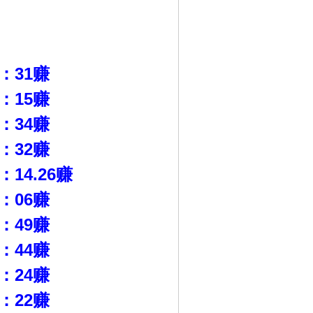
：31赚
：15赚
：34赚
：32赚
：14.26赚
：06赚
：49赚
：44赚
：24赚
：22赚