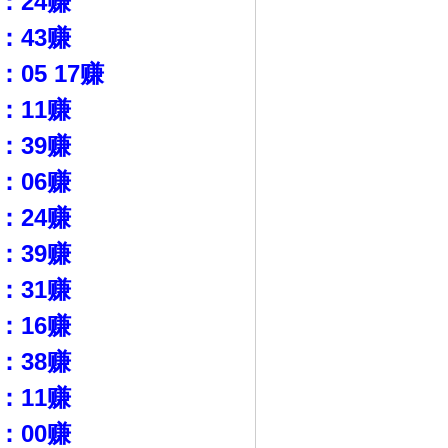
：24赚
：43赚
：05 17赚
：11赚
：39赚
：06赚
：24赚
：39赚
：31赚
：16赚
：38赚
：11赚
：00赚