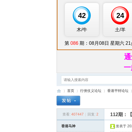
通
一
首页
行侠仗义论坛
香港平特论坛
112期
查看:
407447
|
回复:
2
行
»
›
›
›
香港马神
发表于 2025