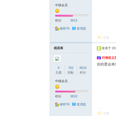
中级会员
积分
3615
收听TA
发消息
回复
税荏苒
发表于 2025
行侠仗义
你的爱会将我
0
762
3810
主题
回帖
积分
中级会员
积分
3810
收听TA
发消息
回复