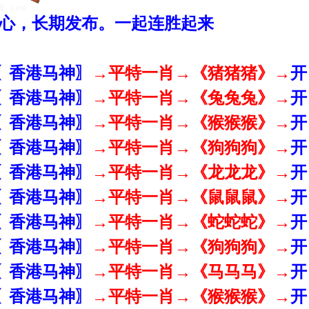
心，长期发布。一起连胜起来
期〖香港马神〗
→平特一肖→《猪猪猪》→
开
期〖香港马神〗
→平特一肖→《兔兔兔》→
开
期〖香港马神〗
→平特一肖→《猴猴猴》→
开
期〖香港马神〗
→平特一肖→《狗狗狗》→
开
期〖香港马神〗
→平特一肖→《龙龙龙》→
开
期〖香港马神〗
→平特一肖→《鼠鼠鼠》→
开
期〖香港马神〗
→平特一肖→《蛇蛇蛇》→
开
期〖香港马神〗
→平特一肖→《狗狗狗》→
开
期〖香港马神〗
→平特一肖→《马马马》→
开
期〖香港马神〗
→平特一肖→《猴猴猴》→
开