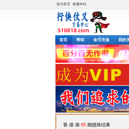
设为首页
收藏本站
首页
帮助
金币充值
我的