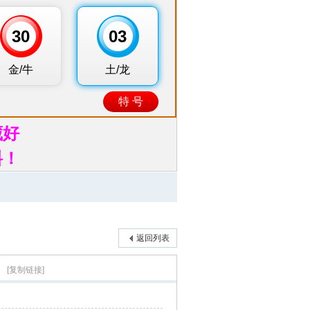
藏好
料！
返回列表
！
[复制链接]