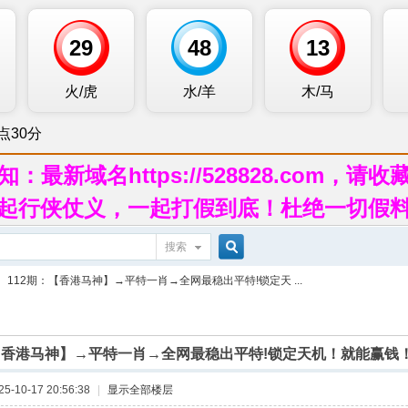
知：最新域名https://528828.com，请收
起行侠仗义，一起打假到底！杜绝一切假
搜索
搜
112期：【香港马神】→平特一肖→全网最稳出平特!锁定天 ...
索
：【香港马神】→平特一肖→全网最稳出平特!锁定天机！就能赢钱
-10-17 20:56:38
|
显示全部楼层