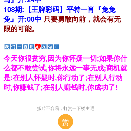
108期:【王牌彩码】平特一肖『兔兔
兔』开:00中
只要勇敢向前，就会有无
限的可能。
今天你很贫穷,因为你怀疑一切;如果你什
么都不敢尝试,你将永远一事无成;商机就
是:在别人怀疑时,你行动了;在别人行动
时,你赚钱了;在别人赚钱时,你成功了!
搬砖不容易，打赏一下楼主吧
赏