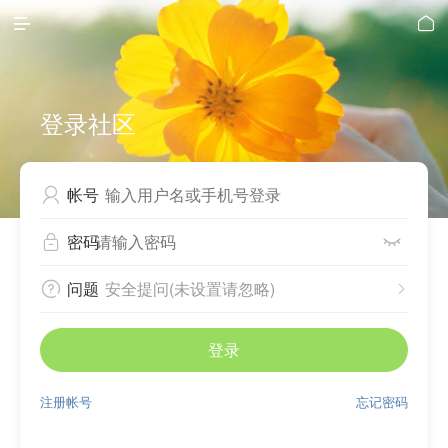


登录社区
帐号

密码


问题
安全提问(未设置请忽略)


登录
注册帐号
忘记密码