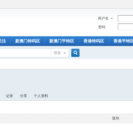
用户名
密码
关注
新澳门特码区
新澳门平特区
香港特码区
香港平特
搜索
搜
索
记录
分享
个人资料
版块