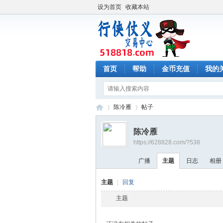
设为首页
收藏本站
首页
帮助
金币充值
我的
陈冷雁
帖子
陈冷雁
https://628828.com/?538
行
›
›
广播
主题
日志
相册
主题
|
回复
主题