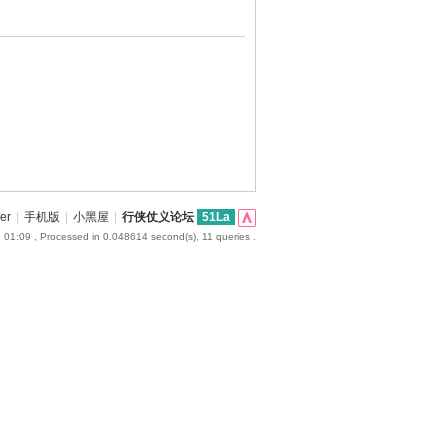
er
|
手机版
|
小黑屋
|
行侠仗义论坛
51La
 01:09
, Processed in 0.048614 second(s), 11 queries .