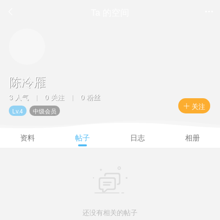
Ta 的空间


陈冷雁
3 人气
0 关注
0 粉丝
|
|
关注

Lv.4
中级会员
资料
帖子
日志
相册

还没有相关的帖子