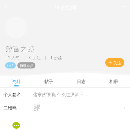
Ta 的空间


致富之路
17 人气
0 关注
1 粉丝
|
|
关注

Lv.3
初级会员
资料
帖子
日志
相册
个人签名
这家伙很懒, 什么也没留下...

二维码

