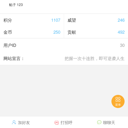
帖子 123
积分
1107
威望
246
金币
250
贡献
492
用户ID
30
网站宣言：
把握一次十连胜，即可逆袭人生

菜单
加好友
打招呼
聊聊天


